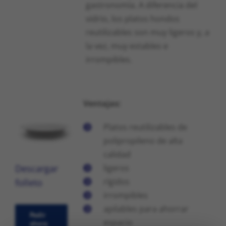
gastronomía. A diferencia del
vidrio, los platos hondos
reutilizables son muy ligeros y, a
la vez, muy estables e
irrompibles.
Ventajas:
Platos reutilizables de
polipropileno de alta
calidad
Descargar
ligeros
rígidos
folleto
irrompibles
apilables para ahorrar
Pedir
espacio
ahora