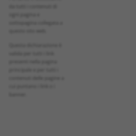
da tutti i contenuti di
ogni pagina e
sottopagina collegata a
questo sito web.
Questa dichiarazione è
valida per tutti i link
presenti nella pagina
principale e per tutti i
contenuti delle pagine a
cui puntano i link o i
banner.