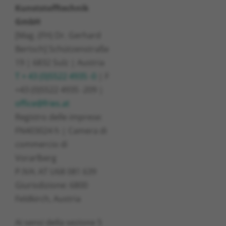
Kunststofftechnik
GmbH
[Mag. (FH) Dr. Gerhard
Bertsch] Schützenstraße
19 | 6832 Sulz | Austria
T + 43 (0)5522 4935 -0
| F
+43 (0)5522 4935 -209 |
office@fries.at
Registro delle imprese:
FN403024 h | Camera di
commercio di
Vorarlberg
P.IVA: AT U68 081 639
Giurisdizione: 6800
Feldkirch, Austria
Ai sensi della sezione 5