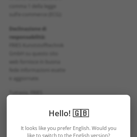
comma 1 della legge
sull’e-commerce (ECG):
Declinazione di
responsabilità:
FRIES Kunststofftechnik
GmbH su questo sito
web fornisce in buona
fede informazioni esatte
e aggiornate.
Tuttavia, FRIES
Kunststofftechnik
GmbH non si assume
Hello! 🇬🇧
nessuna responsabilità
in merito alla loro
It looks like you prefer English. Would you
tempestività e
like to switch to the English version?