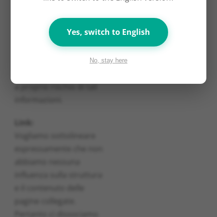
accuratezza e declina
espressamente ogni
Yes, switch to English
obbligo al riguardo.
Tutti gli utenti di questo
sito web esprimono il
No, stay here
loro consenso all’utilizzo
a proprio rischio di tali
informazioni.
Link:
Vogliamo sottolineare
espressamente che non
abbiamo nessuna
influenza sulla struttura
e il contenuto delle
pagine collegate.
Pertanto ci dissociamo