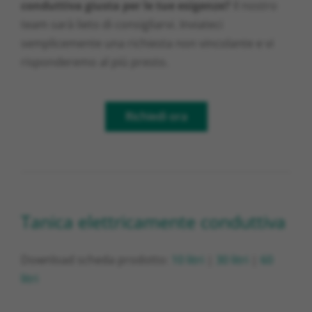
conduttiva giusta per le tue esigenze?
Il nostro
team sarà lieto di consigliarvi. Inviateci
semplicemente una richiesta non vincolante e vi
risponderemo al più presto.
Richiedi ora
Tanica elettricamente conduttiva
Download scheda prodotto:
10 litri
|
30 litri
|
60
litri