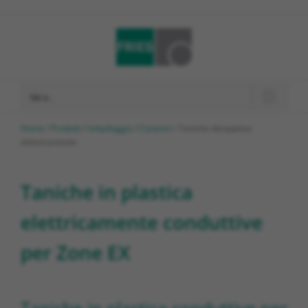
Salta
al
contenuto
Vai a...
Home
/
Prodotti
/
Imballaggio
/
Canestri
/
Taniche dissipative
elettricamente
Taniche in plastica
elettricamente conduttive
per Zone EX
Taniche in plastica conduttive per