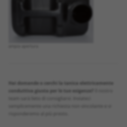
ampia apertura
Hai domande o cerchi la tanica elettricamente
conduttiva giusta per le tue esigenze?
Il nostro
team sarà lieto di consigliarvi. Inviateci
semplicemente una richiesta non vincolante e vi
risponderemo al più presto.