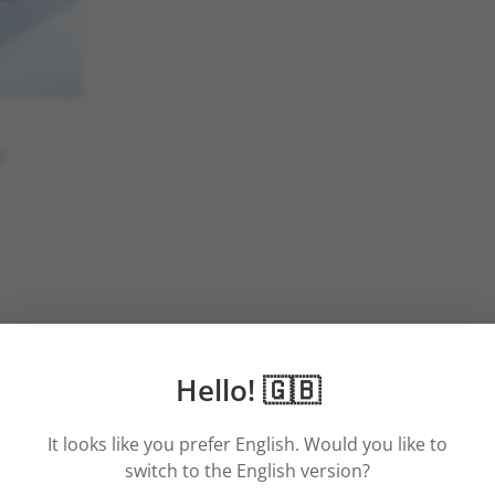
n
Hello! 🇬🇧
It looks like you prefer English. Would you like to
switch to the English version?