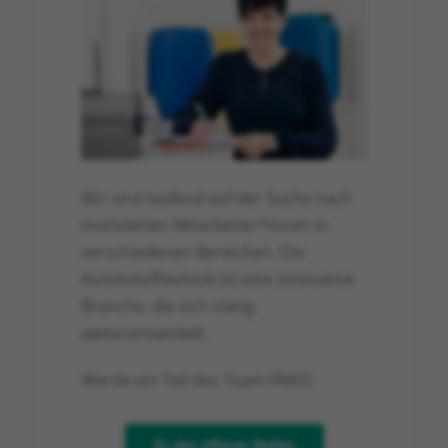
Wir sind laufend auf der Suche nach
motivierten Mitarbeiter*innen in
verschiedenen Bereichen. Die
Kunststofftechnik ist eine innovative
Branche, die sich stetig
weiterentwickelt.
Werde ein Teil des Team FRIES!
Zu den offenen Stellen