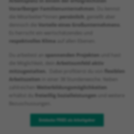
Arbeitsplatz in einem der erfolgreichsten
Vorarlberger Familienunternehmen
. Du kennst
die Mitarbeiter*innen
persönlich
, genießt aber
dennoch die
Vorteile eines Großunternehmens
.
Es herrscht ein wertschätzendes und
respektvolles Klima
auf allen Ebenen.
Du arbeitest an
spannenden
Projekten
und hast
die Möglichkeit, dein
Arbeitsumfeld aktiv
mitzugestalten.
Dabei profitierst du von
flexiblen
Arbeitszeiten
in einer 38 Stundenwoche. Neben
zahlreichen
Weiterbildungsmöglichkeiten
erhältst du
freiwillig Sozialleistungen
und weitere
Bezuschussungen.
Entdecke FRIES als Arbeitgeber