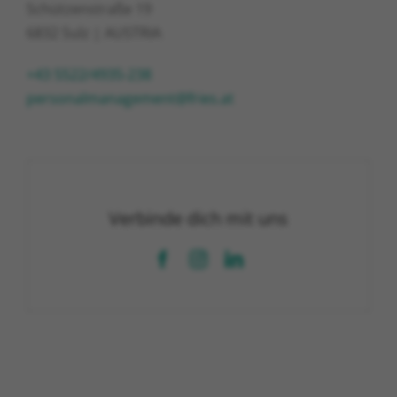
Schützenstraße 19
6832 Sulz | AUSTRIA
+43 5522/4935-238
personalmanagement@fries.at
Verbinde dich mit uns