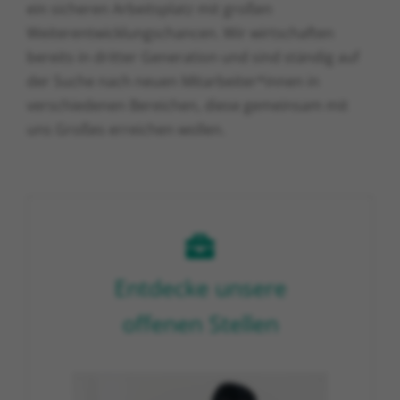
ein sicheren Arbeitsplatz mit großen
Weiterentwicklungschancen. Wir wirtschaften
bereits in dritter Generation und sind ständig auf
der Suche nach neuen Mitarbeiter*innen in
verschiedenen Bereichen, diese gemeinsam mit
uns Großes erreichen wollen.
Entdecke unsere
offenen Stellen