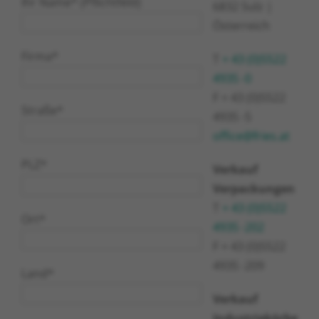
Ihr Name* (Pflichtfeld)
6832 Sulz |
Österreich
Firma*
T
+ 43 (0)5522
4935 -0
F + 43 (0)5522
Straße*
4935 -5
office@fries.at
PLZ*
Verkauf
Verpackungen
T
+ 43 (0)5522
Ort*
4935 -202
F + 43 (0)5522
4935 -209
Land*
Verkauf
Industriekörbe