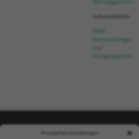
Mehrweggeschirr
Industriekörbe
FRIES
Werkstückträger
und
Reinigungskörbe
KONTAKT
Privatsphäre-Einstellungen