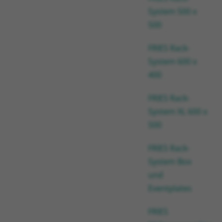
System 500 x
500
FRIES Rack-
System 600 x
400
FRIES Rack-
System XL 600 x
500
FRIES Rack-
System Box
und
Eventplates
FRIES