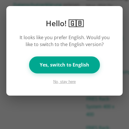
Datenschutzerklärung
gelesen
Mag. (FH) Dr.
und zur Kenntnis genommen.
Gerhard
Hello! 🇬🇧
Bertsch
Downloads
It looks like you prefer English. Would you
like to switch to the English version?
Verpackung
FRIES
Yes, switch to English
Industrieverpacku
No, stay here
Gastrokörbe
FRIES Rack-
System 400 x
400
FRIES Rack-