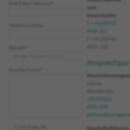
Ihre E-Mail-Adresse*
und
Gastrokörbe
T
+ 43 (0)5522
Telefonnummer
4935 -201
F + 43 (0)5522
4935 -209
Betreff*
Ansprechpar
Ihre Nachricht*
Personalmanagem
Sabine
Mittelberger,
+43 (0)5522
4935 -238
personalmanagemen
Ich habe die
Geschäftsführung