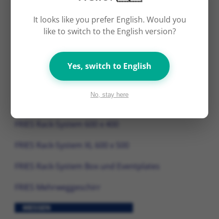
It looks like you prefer English. Would you
like to switch to the English version?
Yes, switch to English
FRIES Rack-System 400 x 400
No, stay here
FRIES Rack-System 500×500
FRIES Rack-System 600 x 400
FRIES Rack-System XL 600 x 500
FRIES Rack-System Box und Eventplates
FRIES Mehrweggeschirr