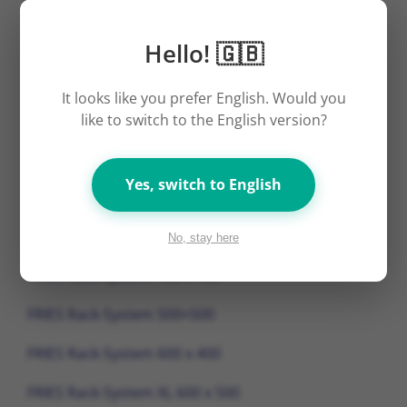
Schwarz und Hellgrün
anfragen
erhältlich
Hello! 🇬🇧
weitere Farben auf Anfrage
auf Wunsch mit
It looks like you prefer English. Would you
Tampondruck
like to switch to the English version?
Yes, switch to English
No, stay here
FRIES Rack-System 400 x 400
FRIES Rack-System 500×500
FRIES Rack-System 600 x 400
FRIES Rack-System XL 600 x 500