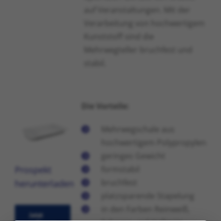
auf Veranstaltungen. Mit der
Verarbeitung von hochwertigem
Kunststoff sind die
Mehrwegteller bruchfest und
stabil.
Die Vorteile:
Mehrwegschale aus
hochwertigem Polypropylen
geringes Gewicht
Prospekt
formstabil
bruchfest
herunterladen
platzsparende Stapelung
in den Farben Reinweiß,
Jetzt